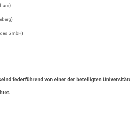
ochum)
eiberg)
jades GmbH)
elnd federführend von einer der beteiligten Universitä
htet.